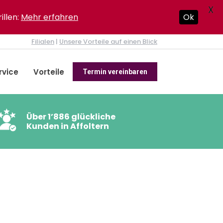
X
illen:
Mehr erfahren
Ok
Filialen
|
Unsere Vorteile auf einen Blick
rvice
Vorteile
Termin vereinbaren
Über 1’886 glückliche
Kunden in Affoltern