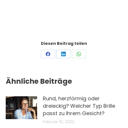
Diesen Beitrag teilen
Share
Share
Share
on
on
on
Facebook
LinkedIn
WhatsApp
Ähnliche Beiträge
Rund, herzförmig oder
dreieckig? Welcher Typ Brille
passt zu Ihrem Gesicht?
Februar 10, 2022