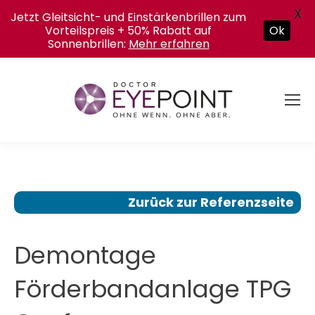
X
Jetzt Gleitsicht- und Einstärkenbrillen zum
Vorteilspreis + 50% Rabatt auf
Ok
Sonnenbrillen:
Mehr erfahren
Zurück zur Referenzseite
Demontage
Förderbandanlage TPG