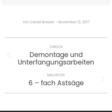
Von
Daniel Brasser
November 12, 2017
Project
navigation
ZURÜCK
Demontage und
Previous
Unterfangungsarbeiten
project:
NÄCHSTES
6 – fach Astsäge
Next
project: