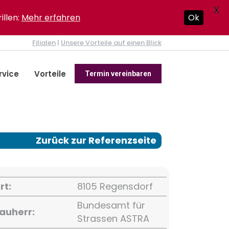
X
illen:
Mehr erfahren
Ok
Filialen
|
Unsere Vorteile auf einen Blick
rvice
Vorteile
Termin vereinbaren
Zurück zur Referenzseite
rt:
8105 Regensdorf
Bundesamt für
auherr:
Strassen ASTRA