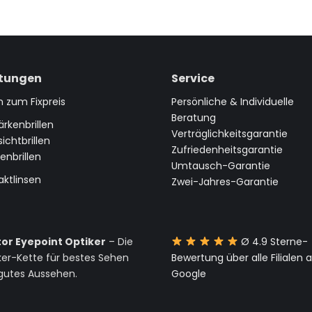
stungen
Service
en zum Fixpreis
Persönliche & Individuelle
Beratung
ärkenbrillen
Verträglichkeitsgarantie
sichtbrillen
Zufriedenheitsgarantie
enbrillen
Umtausch-Garantie
aktlinsen
Zwei-Jahres-Garantie
or Eyepoint Optiker
– Die
Ø 4.9 Sterne-
ker-Kette für bestes Sehen
Bewertung über alle Filialen 
gutes Aussehen.
Google