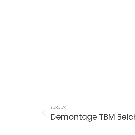
Project
ZURÜCK
navigation
Demontage TBM Belc
Previous
project: