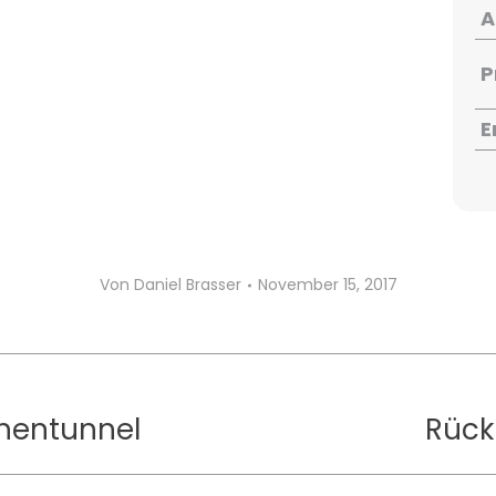
A
P
E
Von
Daniel Brasser
November 15, 2017
hentunnel
Rück
Next
project: