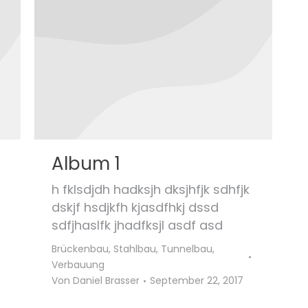
Album 1
h fklsdjdh hadksjh dksjhfjk sdhfjk
dskjf hsdjkfh kjasdfhkj dssd
sdfjhaslfk jhadfksjl asdf asd
Brückenbau
,
Stahlbau
,
Tunnelbau
,
Verbauung
Von
Daniel Brasser
September 22, 2017