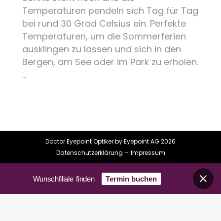
Temperaturen pendeln sich Tag für Tag
bei rund 30 Grad Celsius ein. Perfekte
Temperaturen, um die Sommerferien
ausklingen zu lassen und sich in den
Bergen, am See oder im Park zu erholen.
…
Doctor Eyepoint Optiker by Eyepoint AG 2026
-
Datenschutzerklärung
Impressum
Wunschfiliale finden
Termin buchen