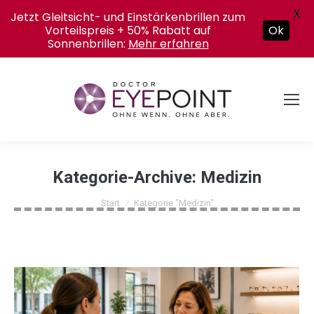
X
Jetzt Gleitsicht- und Einstärkenbrillen zum
Vorteilspreis + 50% Rabatt auf
Ok
Sonnenbrillen:
Mehr erfahren
Kategorie-Archive:
Medizin
Sie befinden sich hier:
Start
Kategorie "Medizin"