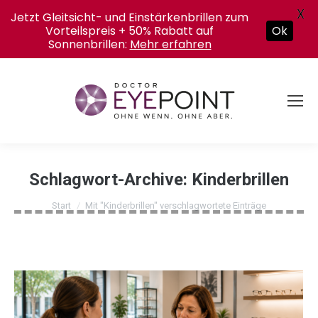
X
Jetzt Gleitsicht- und Einstärkenbrillen zum
Vorteilspreis + 50% Rabatt auf
Ok
Sonnenbrillen:
Mehr erfahren
Schlagwort-Archive:
Kinderbrillen
Sie befinden sich hier:
Start
Mit "Kinderbrillen" verschlagwortete Einträge