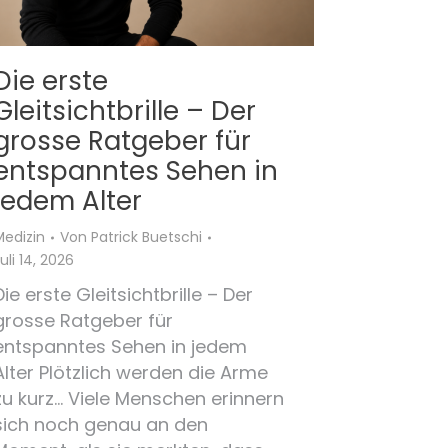
Die erste
Gleitsichtbrille – Der
grosse Ratgeber für
entspanntes Sehen in
jedem Alter
Medizin
Von
Patrick Buetschi
uli 14, 2026
Die erste Gleitsichtbrille – Der
grosse Ratgeber für
entspanntes Sehen in jedem
Alter Plötzlich werden die Arme
zu kurz… Viele Menschen erinnern
sich noch genau an den