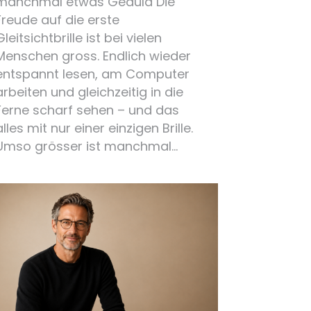
manchmal etwas Geduld Die
Freude auf die erste
Gleitsichtbrille ist bei vielen
Menschen gross. Endlich wieder
entspannt lesen, am Computer
arbeiten und gleichzeitig in die
Ferne scharf sehen – und das
alles mit nur einer einzigen Brille.
Umso grösser ist manchmal…